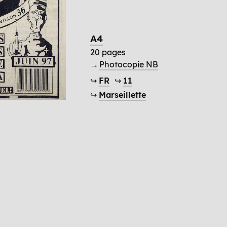
A4
20 pages
→
Photocopie NB
↪
FR
↪
11
↪
Marseillette