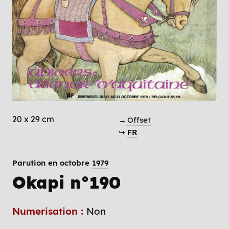
20 x 29 cm
→
Offset
↪
FR
Parution en octobre
1979
Okapi n°190
Numerisation :
Non