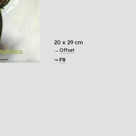
20 x 29 cm
→
Offset
↪
FR