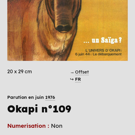
20 x 29 cm
→
Offset
↪
FR
Parution en juin
1976
Okapi n°109
Numerisation :
Non