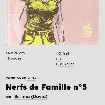
14 x 20 cm
→
Offset
48 pages
↪
B
↪
Bruxelles
Parution en
2003
Nerfs de Famille n°5
Scrima (David)
par :