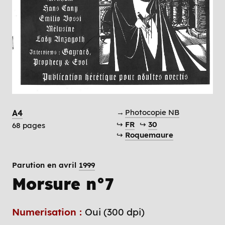
→
Photocopie NB
A4
↪
FR
↪
30
68 pages
↪
Roquemaure
Parution en avril
1999
Morsure n°7
Numerisation :
Oui (300 dpi)