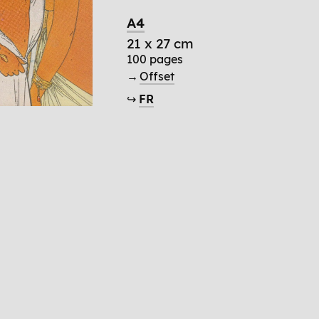
A4
21 x 27 cm
100 pages
→
Offset
↪
FR