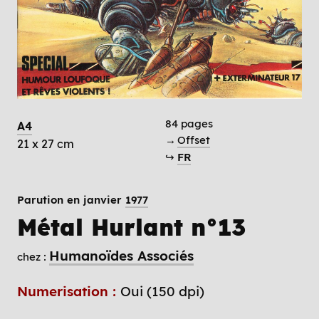
84 pages
A4
→
Offset
21 x 27 cm
↪
FR
Parution en janvier
1977
Métal Hurlant n°13
Humanoïdes Associés
chez :
Numerisation :
Oui (150 dpi)