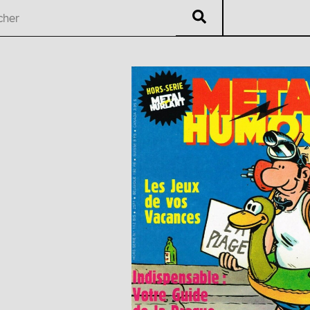
V
éritable
L
isting
U
B
ti
i
Auteur·es
Chrono
Édi