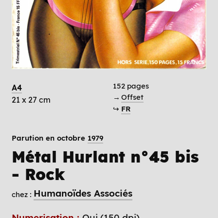
152 pages
A4
→
Offset
21 x 27 cm
↪
FR
Parution en octobre
1979
Métal Hurlant n°45 bis
- Rock
Humanoïdes Associés
chez :
Numerisation :
Oui (150 dpi)