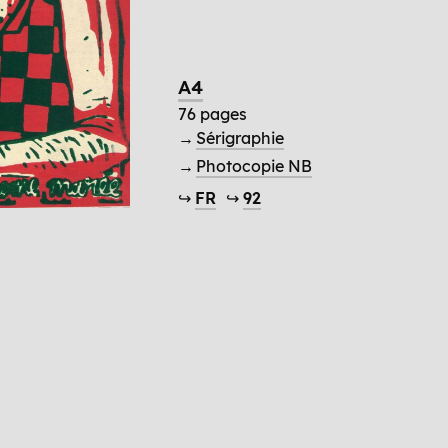
A4
76 pages
→
Sérigraphie
→
Photocopie NB
↪
FR
↪
92