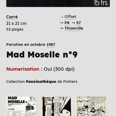
→
Offset
Carré
↪
FR
↪
57
21 x 21 cm
↪
Thionville
52 pages
Parution en octobre
1987
Mad Moselle n°9
Numerisation :
Oui (300 dpi)
Collection
Fanzinothèque
de Poitiers