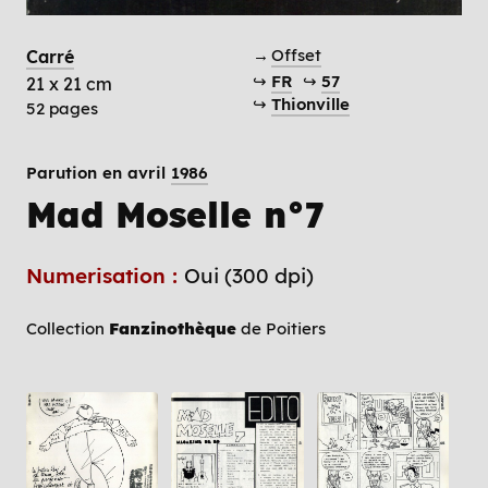
→
Offset
Carré
↪
FR
↪
57
21 x 21 cm
↪
Thionville
52 pages
Parution en avril
1986
Mad Moselle n°7
Numerisation :
Oui (300 dpi)
Collection
Fanzinothèque
de Poitiers