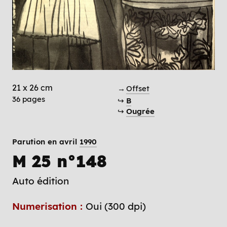
21 x 26 cm
→
Offset
36 pages
↪
B
↪
Ougrée
Parution en avril
1990
M 25 n°148
Auto édition
Numerisation :
Oui (300 dpi)