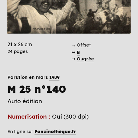
21 x 26 cm
→
Offset
24 pages
↪
B
↪
Ougrée
Parution en mars
1989
M 25 n°140
Auto édition
Numerisation :
Oui (300 dpi)
En ligne sur
Fanzinothèque.fr