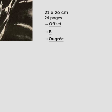
21 x 26 cm
24 pages
→
Offset
↪
B
↪
Ougrée