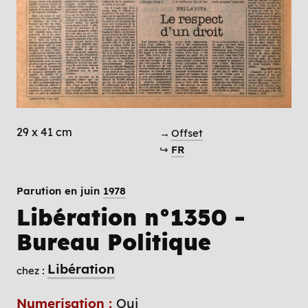
29 x 41 cm
→
Offset
↪
FR
Parution en juin
1978
Libération n°1350 -
Bureau Politique
Libération
chez :
Numerisation :
Oui