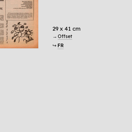
29 x 41 cm
→
Offset
↪
FR