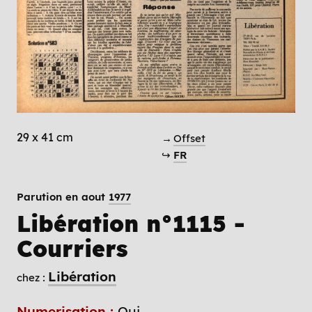
29 x 41 cm
→
Offset
↪
FR
Parution en aout
1977
Libération n°1115 -
Courriers
Libération
chez :
Numerisation :
Oui