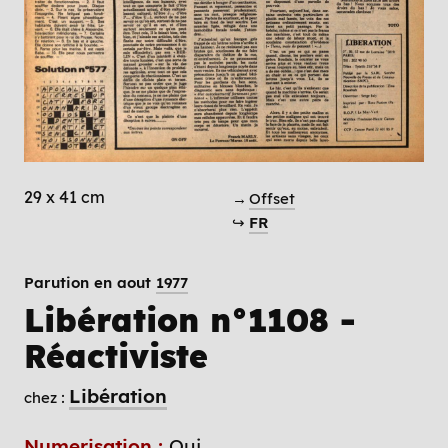
29 x 41 cm
→
Offset
↪
FR
Parution en aout
1977
Libération n°1108 -
Réactiviste
Libération
chez :
Numerisation :
Oui