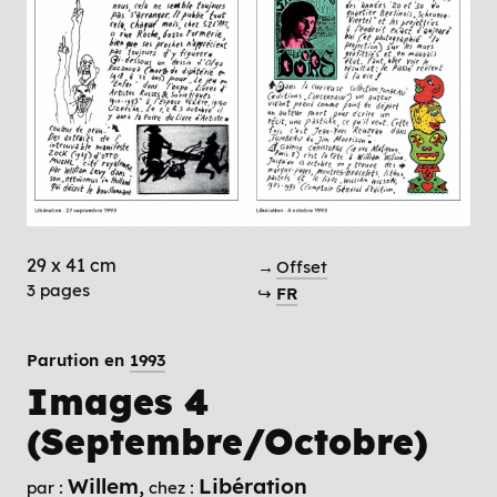
29 x 41 cm
→
Offset
3 pages
↪
FR
Parution en
1993
Images 4
(Septembre/Octobre)
Willem
Libération
par :
chez :