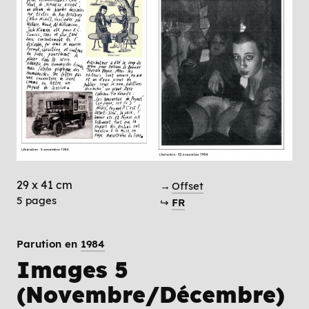
29 x 41 cm
→
Offset
5 pages
↪
FR
Parution en
1984
Images 5
(Novembre/Décembre)