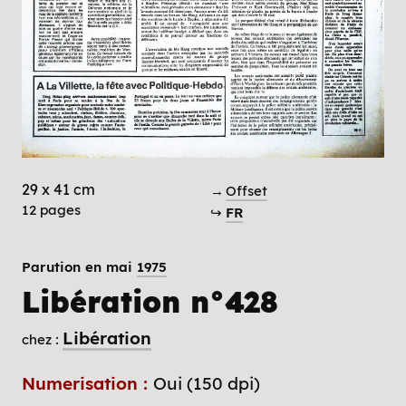
29 x 41 cm
→
Offset
12 pages
↪
FR
Parution en mai
1975
Libération n°428
Libération
chez :
Numerisation :
Oui (150 dpi)