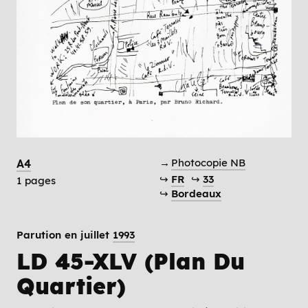
→
Photocopie NB
A4
↪
FR
↪
33
1 pages
↪
Bordeaux
Parution en juillet
1993
LD 45-XLV (Plan Du
Quartier)