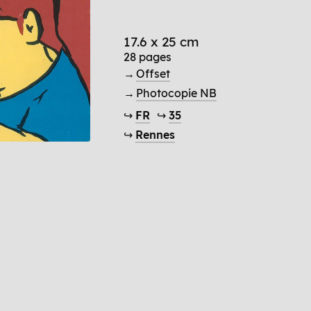
17.6 x 25 cm
28 pages
→
Offset
→
Photocopie NB
↪
FR
↪
35
↪
Rennes