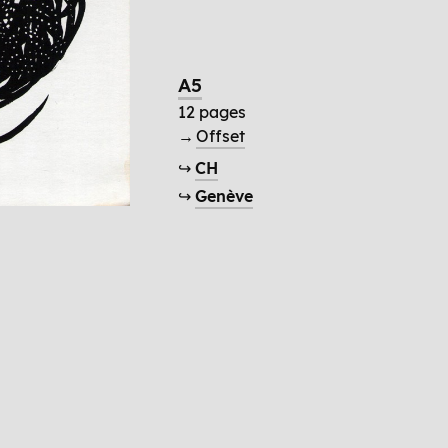
A5
12 pages
→
Offset
↪
CH
↪
Genève