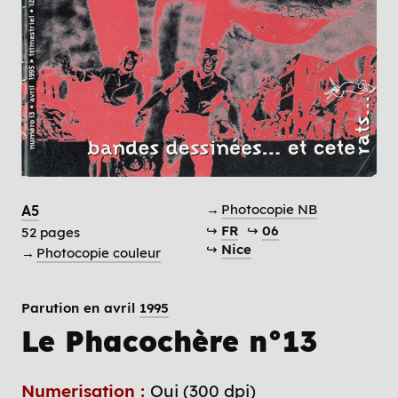
→
Photocopie NB
A5
↪
FR
↪
06
52 pages
↪
Nice
→
Photocopie couleur
Parution en avril
1995
Le Phacochère n°13
Numerisation :
Oui (300 dpi)