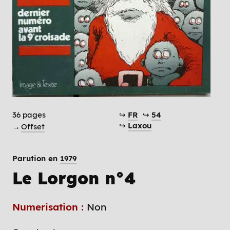
36 pages
↪
FR
↪
54
↪
Laxou
→
Offset
Parution en
1979
Le Lorgon n°4
Numerisation :
Non