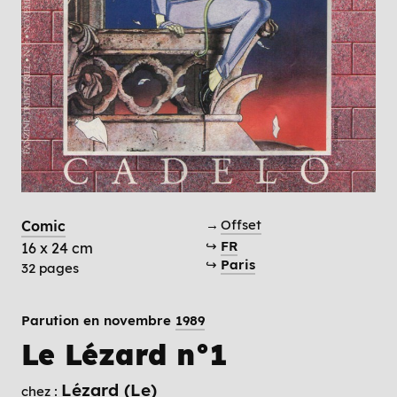
→
Offset
Comic
↪
FR
16 x 24 cm
↪
Paris
32 pages
Parution en novembre
1989
Le Lézard n°1
Lézard (Le)
chez :