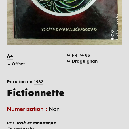
↪
FR
↪
83
A4
↪
Draguignan
→
Offset
Parution en
1982
Fictionnette
Numerisation :
Non
Par
José et Manosque
En recherche