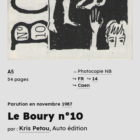
→
Photocopie NB
A5
↪
FR
↪
14
54 pages
↪
Caen
Parution en novembre
1987
Le Boury n°10
Kris Petou
Auto édition
par :