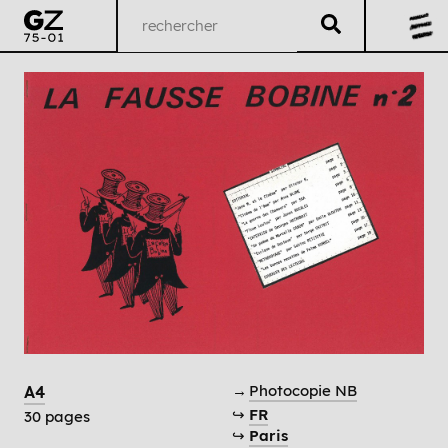
→
Photocopie NB
A4
↪
FR
30 pages
↪
Paris