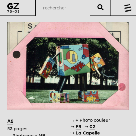
→ + Photo couleur
A6
↪
FR
↪
02
53 pages
↪
La Capelle
→
Photocopie NB