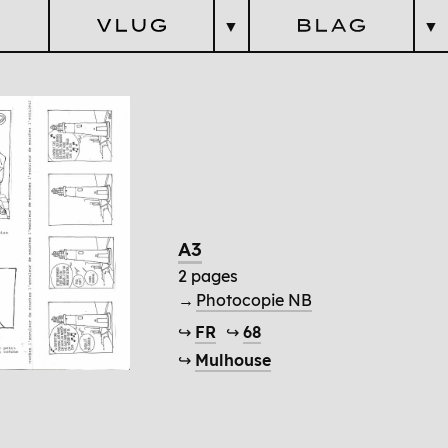
▼
▼
litaire &
zarreries
G
L
ittéraires &
énérationnel
A
rtistiques
G
aranties
logique
teurs
Cosmique
Revues
Pratique
A3
Questions Esthétiques
2 pages
→
Photocopie NB
↪
FR
↪
68
↪
Mulhouse