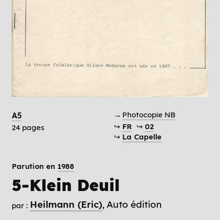
→
Photocopie NB
A5
↪
FR
↪
02
24 pages
↪
La Capelle
Parution en
1988
5-Klein Deuil
Heilmann (Eric)
Auto édition
par :