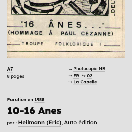
→
Photocopie NB
A7
↪
FR
↪
02
8 pages
↪
La Capelle
Parution en
1988
10-16 Anes
Heilmann (Eric)
Auto édition
par :