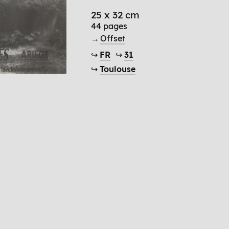
25 x 32 cm
44 pages
→
Offset
↪
FR
↪
31
↪
Toulouse