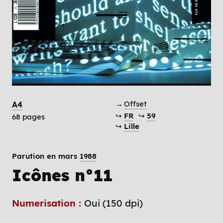
→
Offset
A4
↪
FR
↪
59
68 pages
↪
Lille
Parution en mars
1988
Icônes n°11
Numerisation :
Oui (150 dpi)