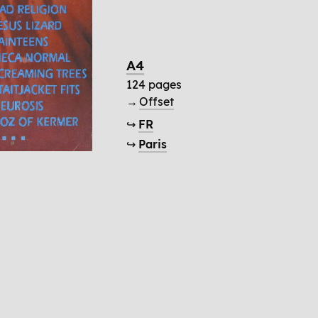
A4
124 pages
→
Offset
↪
FR
↪
Paris