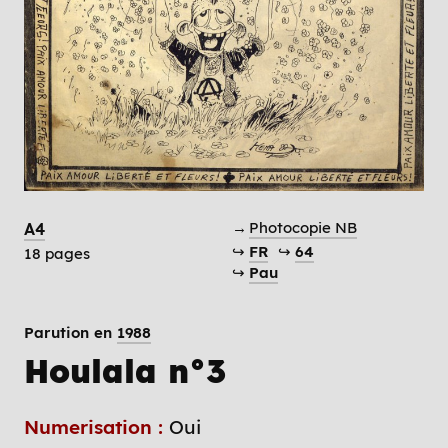
→
Photocopie NB
A4
↪
FR
↪
64
18 pages
↪
Pau
Parution en
1988
Houlala n°3
Numerisation :
Oui