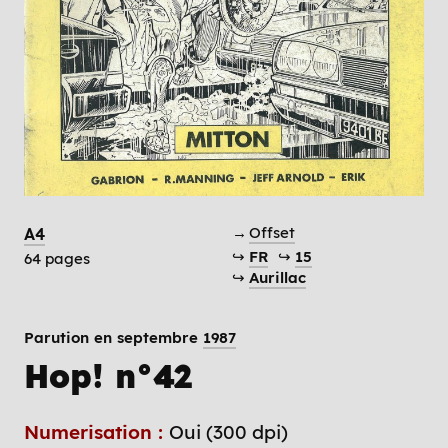
→
Offset
A4
↪
FR
↪
15
64 pages
↪
Aurillac
Parution en septembre
1987
Hop! n°42
Numerisation :
Oui (300 dpi)