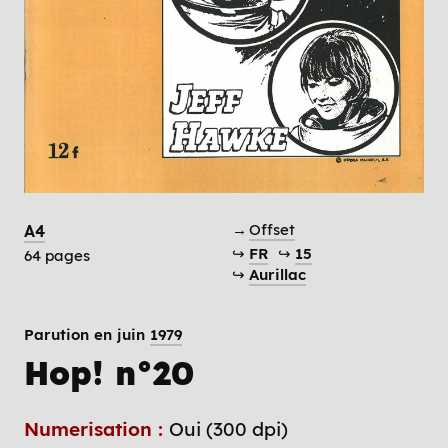
→
Offset
A4
↪
FR
↪
15
64 pages
↪
Aurillac
Parution en juin
1979
Hop! n°20
Numerisation :
Oui (300 dpi)