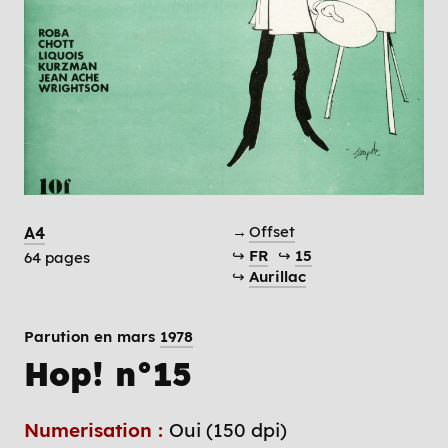
→
Offset
A4
↪
FR
↪
15
64 pages
↪
Aurillac
Parution en mars
1978
Hop! n°15
Numerisation :
Oui (150 dpi)