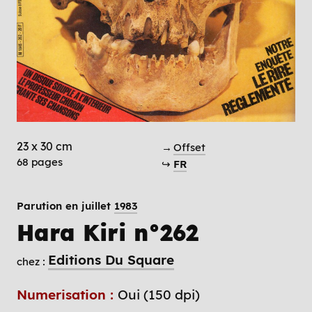
23 x 30 cm
→
Offset
68 pages
↪
FR
Parution en juillet
1983
Hara Kiri n°262
Editions Du Square
chez :
Numerisation :
Oui (150 dpi)