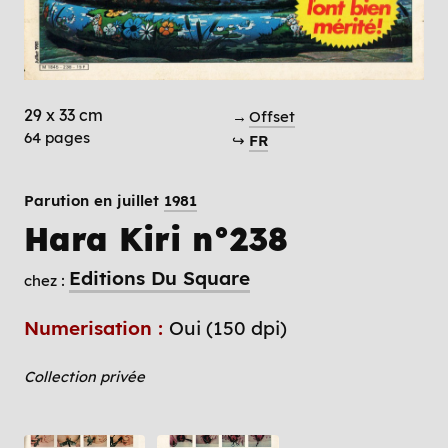
29 x 33 cm
→
Offset
64 pages
↪
FR
Parution en juillet
1981
Hara Kiri n°238
Editions Du Square
chez :
Numerisation :
Oui (150 dpi)
Collection privée