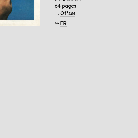
64 pages
→
Offset
↪
FR