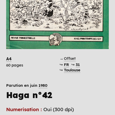
→
Offset
A4
↪
FR
↪
31
60 pages
↪
Toulouse
Parution en juin
1980
Haga n°42
Numerisation :
Oui (300 dpi)