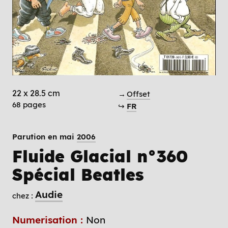
22 x 28.5 cm
→
Offset
68 pages
↪
FR
Parution en mai
2006
Fluide Glacial n°360
Spécial Beatles
Audie
chez :
Numerisation :
Non