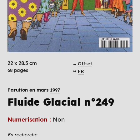
22 x 28.5 cm
→
Offset
68 pages
↪
FR
Parution en mars
1997
Fluide Glacial n°249
Numerisation :
Non
En recherche