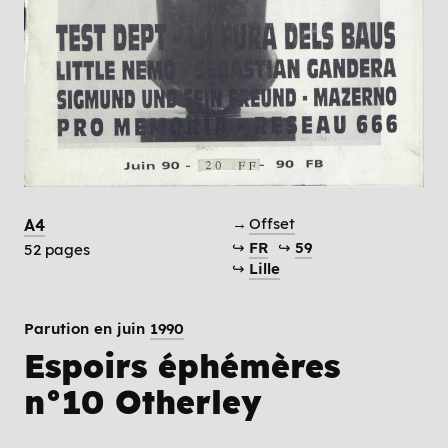
→
Offset
A4
↪
FR
↪
59
52 pages
↪
Lille
Parution en juin
1990
Espoirs éphémères
n°10 Otherley